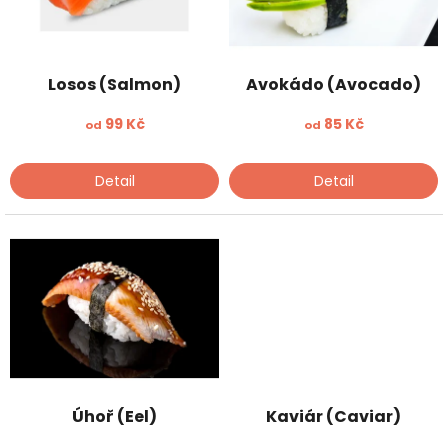
ů
p
r
o
d
Losos (Salmon)
Avokádo (Avocado)
u
k
99 Kč
85 Kč
od
od
t
ů
Detail
Detail
Úhoř (Eel)
Kaviár (Caviar)