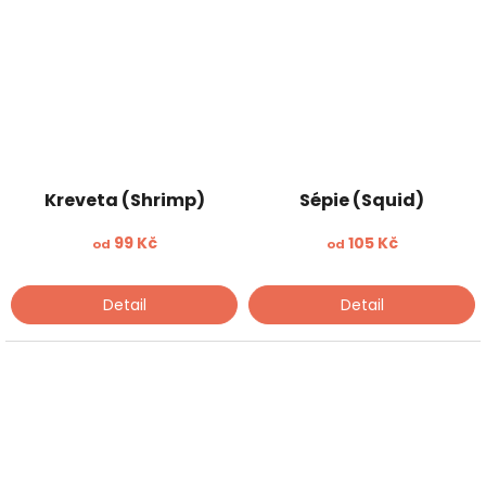
Kreveta (Shrimp)
Sépie (Squid)
99 Kč
105 Kč
od
od
Detail
Detail