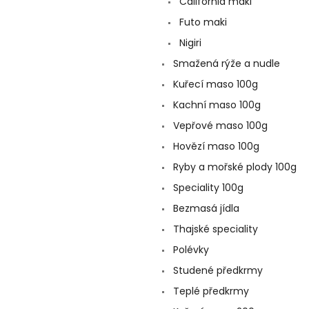
í
California maki
p
Futo maki
a
Nigiri
n
e
Smažená rýže a nudle
l
Kuřecí maso 100g
Kachní maso 100g
Vepřové maso 100g
Hovězí maso 100g
Ryby a mořské plody 100g
Speciality 100g
Bezmasá jídla
Thajské speciality
Polévky
Studené předkrmy
Teplé předkrmy