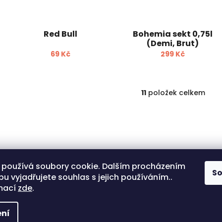
Red Bull
Bohemia sekt 0,75l
(Demi, Brut)
69 Kč
299 Kč
11
položek celkem
O
v
l
á
d
a
c
í
 používá soubory cookie. Dalším procházením
p
S
u vyjadřujete souhlas s jejich používáním..
r
rmací
zde
.
v
k
y
ní
v