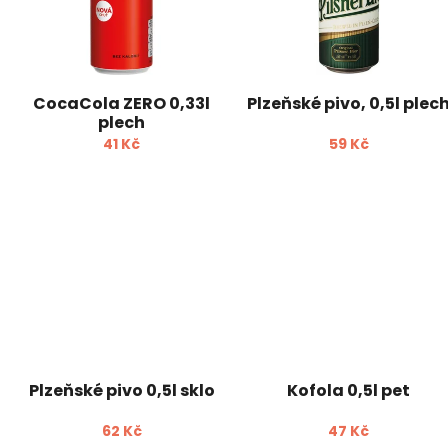
i
o
s
d
p
u
r
k
o
t
CocaCola ZERO 0,33l
Plzeňské pivo, 0,5l plec
d
ů
plech
u
41 Kč
59 Kč
k
t
ů
Plzeňské pivo 0,5l sklo
Kofola 0,5l pet
62 Kč
47 Kč