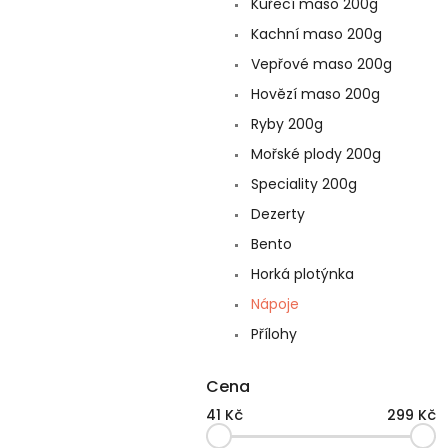
Kuřecí maso 200g
Kachní maso 200g
Vepřové maso 200g
Hovězí maso 200g
Ryby 200g
Mořské plody 200g
Speciality 200g
Dezerty
Bento
Horká plotýnka
Nápoje
Přílohy
Cena
41
Kč
299
Kč