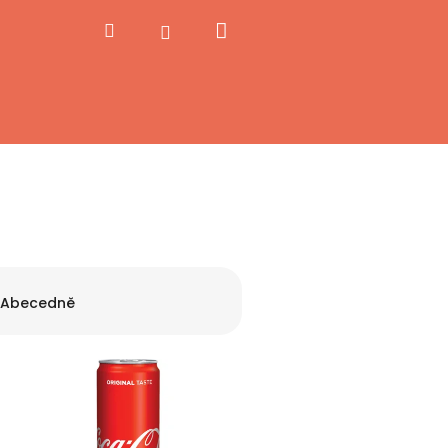
Nákupní
Hledat
Přihlášení
košík
Abecedně