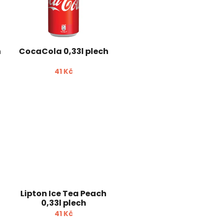
h
CocaCola 0,33l plech
41 Kč
Lipton Ice Tea Peach
0,33l plech
41 Kč