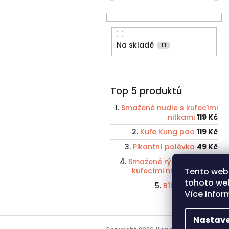
Na skladě
11
Top 5 produktů
Smažené nudle s kuřecími
nitkami
119 Kč
Kuře Kung pao
119 Kč
Pikantní polévka
49 Kč
Smažené rýžové nudle s
kuřecími nitkami
129 Kč
Tento web
tohoto web
Bílá rýže
45 Kč
Více info
Z
Nastave