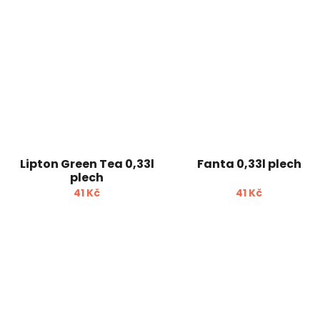
Lipton Green Tea 0,33l
Fanta 0,33l plech
plech
41 Kč
41 Kč