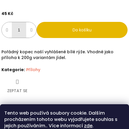
45 Kč
Měrná
cena:
Do košíku
Pořádný kopec naší vyhlášené bílé rýže. Vhodné jako
příloha k 200g variantám jídel.
Kategorie
:
Přílohy
ZEPTAT SE
Tento web používá soubory cookie. Dalším
Twitter
Facebook
procházením tohoto webu vyjadřujete souhlas s
Popis
Diskuze
jejich používáním.. Více informací
zde
.