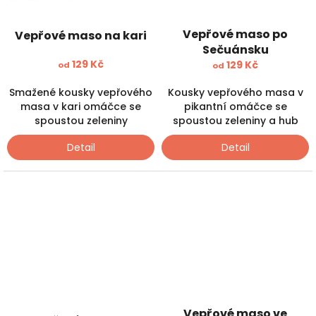
Vepřové maso po
Vepřové maso na kari
Sečuánsku
129 Kč
129 Kč
od
od
Smažené kousky vepřového
Kousky vepřového masa v
masa v kari omáčce se
pikantní omáčce se
spoustou zeleniny
spoustou zeleniny a hub
Detail
Detail
Vepřové maso ve