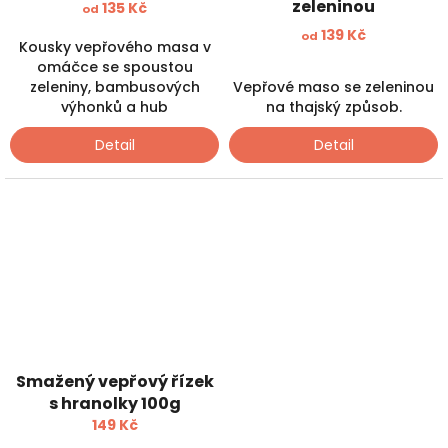
zeleninou
135 Kč
od
139 Kč
od
Kousky vepřového masa v
omáčce se spoustou
Vepřové maso se zeleninou
zeleniny, bambusových
na thajský způsob.
výhonků a hub
Detail
Detail
Smažený vepřový řízek
s hranolky 100g
149 Kč