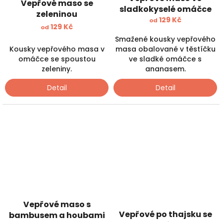
Vepřové maso se
sladkokyselé omáčce
zeleninou
129 Kč
od
129 Kč
od
Smažené kousky vepřového
Kousky vepřového masa v
masa obalované v těstíčku
omáčce se spoustou
ve sladké omáčce s
zeleniny.
ananasem.
Detail
Detail
Vepřové maso s
Vepřové po thajsku se
bambusem a houbami