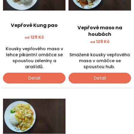
ů
p
r
o
d
Vepřové Kung pao
Vepřové maso na
u
houbách
k
129 Kč
od
129 Kč
t
od
ů
Kousky vepřového masa v
Smažené kousky vepřového
lehce pikantní omáčce se
masa v omáčce se
spoustou zeleniny a
spoustou hub.
arašídů.
Detail
Detail