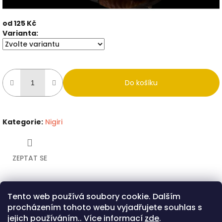
od
125 Kč
Měrná
Varianta:
cena:
Do košíku
Kategorie
:
Nigiri
ZEPTAT SE
Tento web používá soubory cookie. Dalším
Twitter
Facebook
procházením tohoto webu vyjadřujete souhlas s
Popis
Diskuze
jejich používáním.. Více informací
zde
.