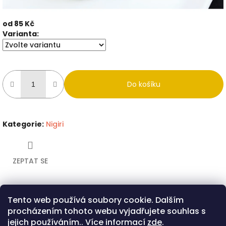
od
85 Kč
Měrná
Varianta:
cena:
Do košíku
Kategorie
:
Nigiri
ZEPTAT SE
Tento web používá soubory cookie. Dalším
Twitter
Facebook
procházením tohoto webu vyjadřujete souhlas s
Popis
Diskuze
jejich používáním.. Více informací
zde
.