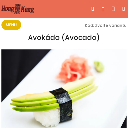
Přejít
Nák
Hledat
Přihlášen
na
obsah
koší
MENU
Kód:
Zvolte variantu
Avokádo (Avocado)