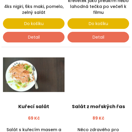
krevetek jako předkrm nebo
s
4ks nigiri, 6ks maki, pomelo,
lahodná tečka po večeři k
t
zelný salát
filmu
a
Do košíku
Do košíku
u
r
Detail
Detail
a
c
i
Kuřecí salát
Salát z mořských řas
69 Kč
89 Kč
Salát s kuřecím masem a
Něco zdravého pro