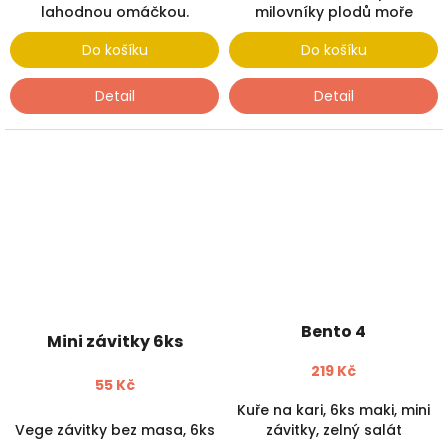
lahodnou omáčkou.
milovníky plodů moře
Do košíku
Do košíku
Detail
Detail
Bento 4
Mini závitky 6ks
219 Kč
55 Kč
Kuře na kari, 6ks maki, mini
Vege závitky bez masa, 6ks
závitky, zelný salát