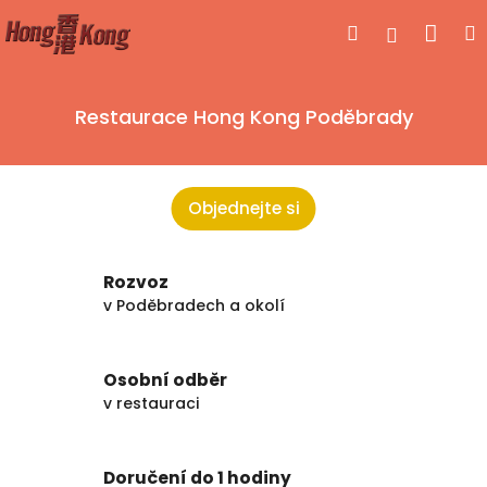
Přejít
Nák
Hledat
Přihlášen
na
obsah
koší
Restaurace Hong Kong Poděbrady
Objednejte si
Rozvoz
v Poděbradech a okolí
Osobní odběr
v restauraci
Doručení do 1 hodiny