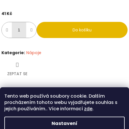
41 Kč
Měrná
cena:
Do košíku
Kategorie
:
Nápoje
ZEPTAT SE
Tento web používá soubory cookie. Dalším
Twitter
Facebook
procházením tohoto webu vyjadřujete souhlas s
Popis
Diskuze
jejich používáním.. Více informací
zde
.
Popis produktu není dostupný
Nastavení