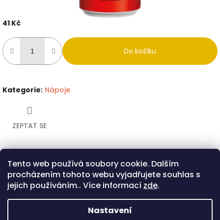
41 Kč
Měrná
cena:
Do košíku
Kategorie
:
Nápoje
ZEPTAT SE
Tento web používá soubory cookie. Dalším
Twitter
Facebook
procházením tohoto webu vyjadřujete souhlas s
Popis
Diskuze
jejich používáním.. Více informací
zde
.
Popis produktu není dostupný
Nastavení