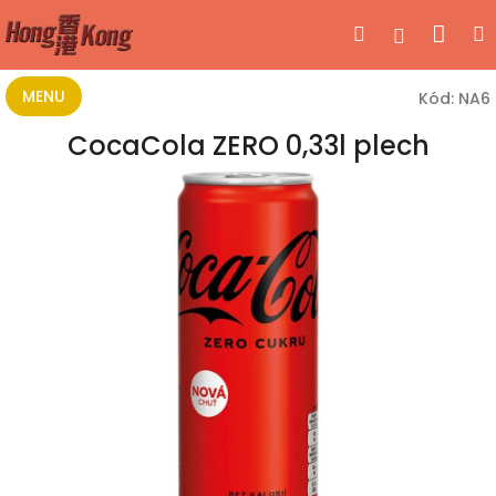
Přejít
Nák
Hledat
Přihlášen
na
obsah
koší
MENU
Kód:
NA6
CocaCola ZERO 0,33l plech