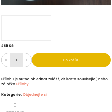
259 Kč
Měrná
cena:
Do košíku
Přílohu je nutno objednat zvlášť, viz karta související, nebo
záložka
Přílohy
.
Kategorie
:
Objednejte si