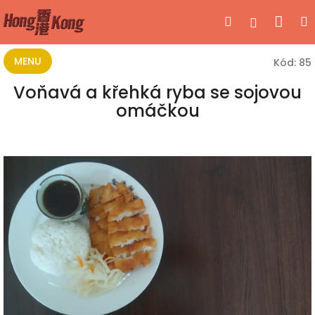
Přejít
Nák
Hledat
Přihlášen
na
obsah
koší
MENU
Kód:
85
Voňavá a křehká ryba se sojovou
omáčkou