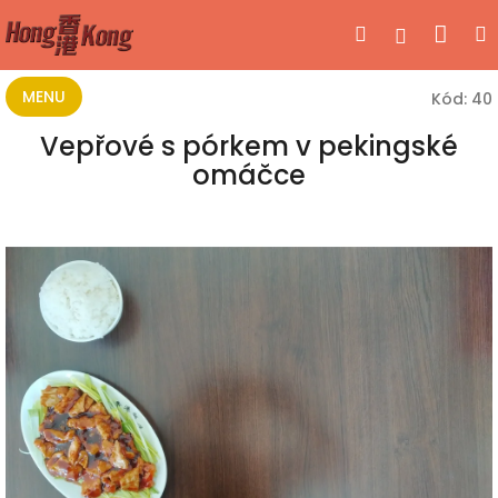
Přejít
Nák
Hledat
Přihlášen
na
obsah
koší
MENU
Kód:
40
Vepřové s pórkem v pekingské
omáčce