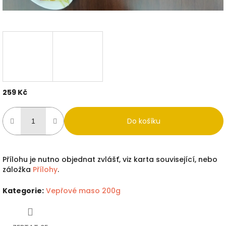
259 Kč
Měrná
cena:
Do košíku
Přílohu je nutno objednat zvlášť, viz karta související, nebo
záložka
Přílohy
.
Kategorie
:
Vepřové maso 200g