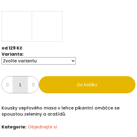
od
129 Kč
Měrná
Varianta:
cena:
Do košíku
Kousky vepřového masa v lehce pikantní omáčce se
spoustou zeleniny a arašídů.
Kategorie
:
Objednejte si