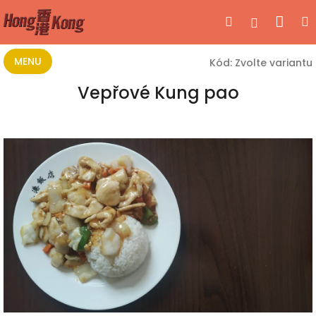
Přejít
Nák
Hledat
Přihlášen
na
obsah
koší
MENU
Kód:
Zvolte variantu
Vepřové Kung pao