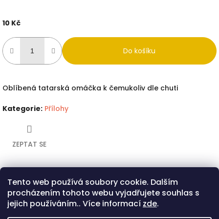
10 Kč
Měrná
cena:
Do košíku
Oblíbená tatarská omáčka k čemukoliv dle chuti
Kategorie
:
Přílohy
ZEPTAT SE
Tento web používá soubory cookie. Dalším
Twitter
Facebook
procházením tohoto webu vyjadřujete souhlas s
Popis
Související (2)
Diskuze
jejich používáním.. Více informací
zde
.