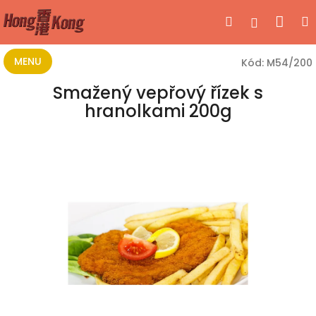
Přejít
Nák
Hledat
Přihlášen
na
obsah
koší
MENU
Kód:
M54/200
Smažený vepřový řízek s
hranolkami 200g