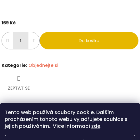
169 Kč
Měrná
cena:
Do košíku
Kategorie
:
Objednejte si
ZEPTAT SE
Tento web používá soubory cookie. Dalším
Twitter
Facebook
procházením tohoto webu vyjadřujete souhlas s
Popis
Diskuze
jejich používáním.. Více informací
zde
.
Popis produktu není dostupný