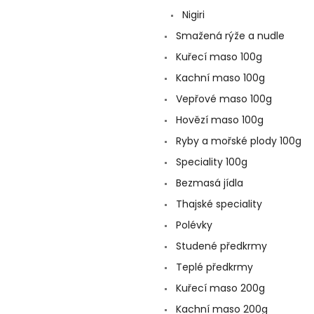
a
Nigiri
n
e
Smažená rýže a nudle
l
Kuřecí maso 100g
Kachní maso 100g
Vepřové maso 100g
Hovězí maso 100g
Ryby a mořské plody 100g
Speciality 100g
Bezmasá jídla
Thajské speciality
Polévky
Studené předkrmy
Teplé předkrmy
Kuřecí maso 200g
Kachní maso 200g