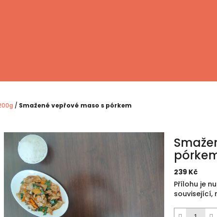
200g
/
Smažené vepřové maso s pórkem
Smažen
pórke
239 Kč
Měrná
Přílohu je n
cena:
související