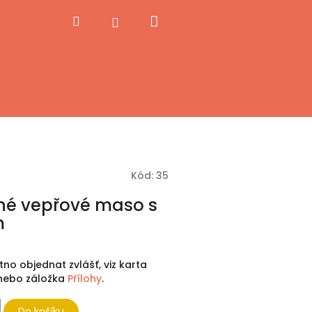
Nákupní
Hledat
Přihlášení
košík
Kód:
35
é vepřové maso s
m
utno objednat zvlášť, viz karta
, nebo záložka
Přílohy
.
Do košíku