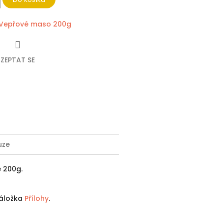
Vepřové maso 200g
ZEPTAT SE
ebook
uze
 200g.
 záložka
Přílohy
.