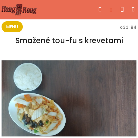
Přejít
Nák
Hledat
Přihlášen
na
obsah
koší
MENU
Kód:
94
Smažené tou-fu s krevetami