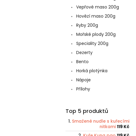
Vepřové maso 200g
Hovězí maso 200g
Ryby 200g
Mořské plody 200g
Speciality 200g
Dezerty
Bento
Horká plotýnka
Nápoje
Přílohy
Top 5 produktů
Smažené nudle s kuřecími
nitkami
119 Kč
Kuře Kung pao
119 Kč