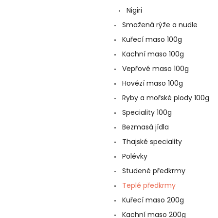
a
Nigiri
n
e
Smažená rýže a nudle
l
Kuřecí maso 100g
Kachní maso 100g
Vepřové maso 100g
Hovězí maso 100g
Ryby a mořské plody 100g
Speciality 100g
Bezmasá jídla
Thajské speciality
Polévky
Studené předkrmy
Teplé předkrmy
Kuřecí maso 200g
Kachní maso 200g