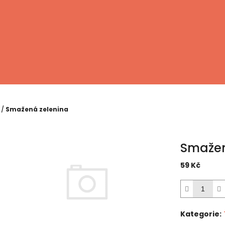
/
Smažená zelenina
Smažen
59 Kč
Měrná
cena:
Kategorie
: