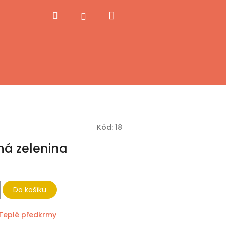
Nákupní
Hledat
Přihlášení
košík
Kód:
18
á zelenina
Do košíku
Teplé předkrmy