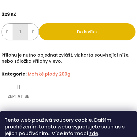
329 Kč
Měrná
cena:
Do košíku
Přílohu je nutno objednat zvlášť, viz karta související níže,
nebo záložka Přílohy vlevo.
Kategorie
:
Mořské plody 200g
ZEPTAT SE
Tento web používá soubory cookie. Dalším
Twitter
Facebook
procházením tohoto webu vyjadřujete souhlas s
Popis
Související (7)
Diskuze
jejich používáním.. Více informací
zde
.