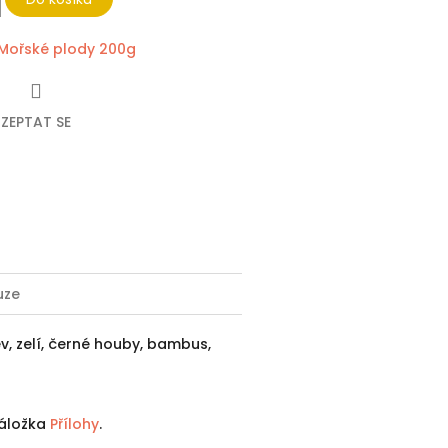
Mořské plody 200g
ZEPTAT SE
ebook
uze
, zelí, černé houby, bambus,
 záložka
Přílohy
.