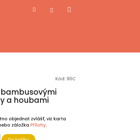
Nákupní
Hledat
Přihlášení
košík
Kód:
90C
s bambusovými
y a houbami
utno objednat zvlášť, viz karta
, nebo záložka
Přílohy
.
Do košíku