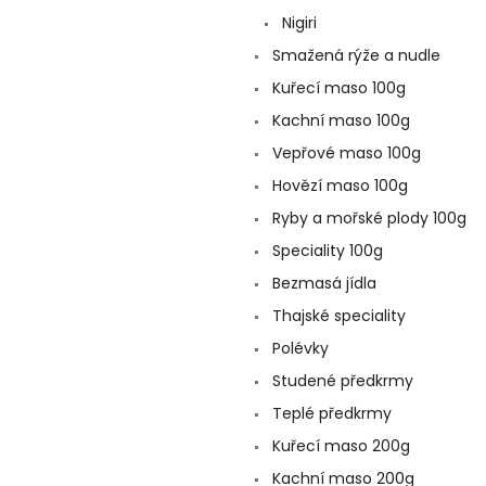
a
Nigiri
n
e
Smažená rýže a nudle
l
Kuřecí maso 100g
Kachní maso 100g
Vepřové maso 100g
Hovězí maso 100g
Ryby a mořské plody 100g
Speciality 100g
Bezmasá jídla
Thajské speciality
Polévky
Studené předkrmy
Teplé předkrmy
Kuřecí maso 200g
Kachní maso 200g