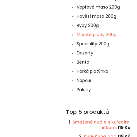
Vepřové maso 200g
Hovězí maso 200g
Ryby 200g
Mořské plody 200g
Speciality 200g
Dezerty
Bento
Horká plotýnka
Nápoje
Přílohy
Top 5 produktů
Smažené nudle s kuřecími
nitkami
119 Kč
Kuře Kung pao
119 Kč