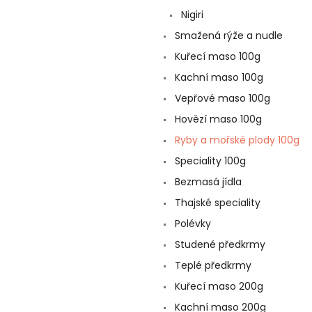
a
Nigiri
n
e
Smažená rýže a nudle
l
Kuřecí maso 100g
Kachní maso 100g
Vepřové maso 100g
Hovězí maso 100g
Ryby a mořské plody 100g
Speciality 100g
Bezmasá jídla
Thajské speciality
Polévky
Studené předkrmy
Teplé předkrmy
Kuřecí maso 200g
Kachní maso 200g