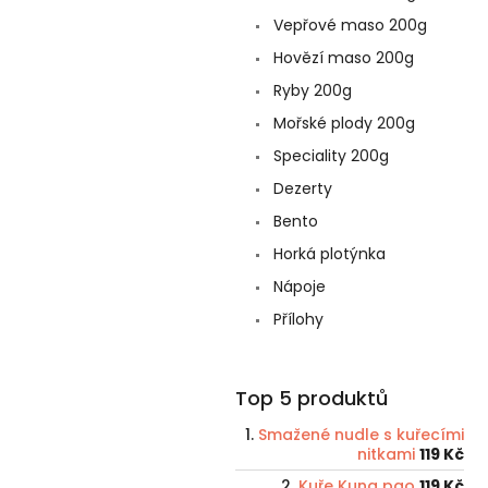
Vepřové maso 200g
Hovězí maso 200g
Ryby 200g
Mořské plody 200g
Speciality 200g
Dezerty
Bento
Horká plotýnka
Nápoje
Přílohy
Top 5 produktů
Smažené nudle s kuřecími
nitkami
119 Kč
Kuře Kung pao
119 Kč