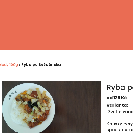
plody 100g
/
Ryba po Sečuánsku
Ryba p
od
125 Kč
Měrná
Varianta:
cena:
Kousky ryby
spoustou ze