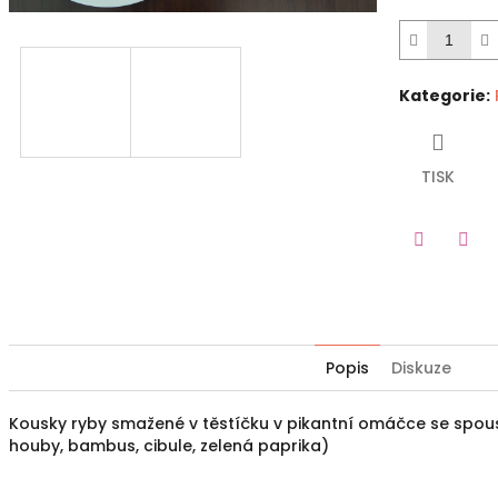
Kategorie
:
TISK
Twitter
Fac
Popis
Diskuze
Kousky ryby smažené v těstíčku v pikantní omáčce se spoust
houby, bambus, cibule, zelená paprika)