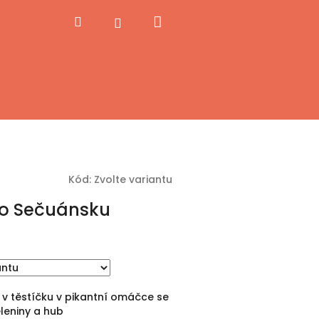
Nákupní
Hledat
Přihlášení
košík
Kód:
Zvolte variantu
o Sečuánsku
 v těstíčku v pikantní omáčce se
leniny a hub