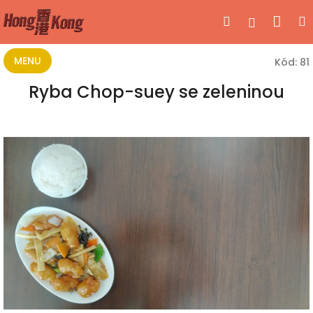
Přejít
Nák
Hledat
Přihlášen
na
obsah
koší
MENU
Kód:
81
Ryba Chop-suey se zeleninou