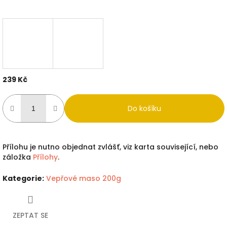
239 Kč
Měrná
cena:
Do košíku
Přílohu je nutno objednat zvlášť, viz karta související, nebo
záložka
Přílohy
.
Kategorie
:
Vepřové maso 200g
ZEPTAT SE