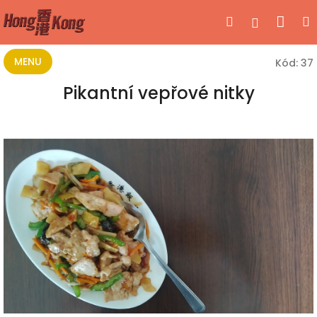
Přejít
Nák
Hledat
Přihlášen
na
obsah
koší
MENU
Kód:
37
Pikantní vepřové nitky