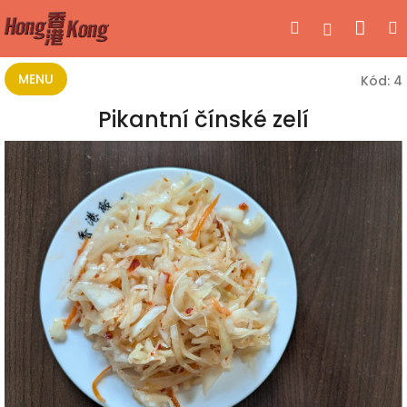
Přejít
Nák
Hledat
Přihlášen
na
obsah
koší
MENU
Kód:
4
Pikantní čínské zelí