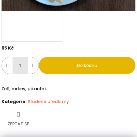
65 Kč
Měrná
cena:
Do košíku
Zelí, mrkev, pikantní.
Kategorie
:
Studené předkrmy
ZEPTAT SE