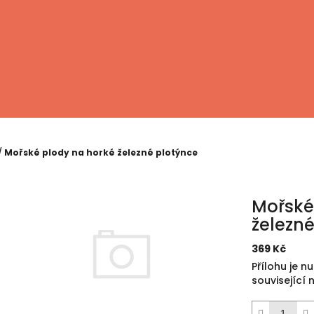
/
Mořské plody na horké železné plotýnce
Mořské
železn
369 Kč
Měrná
Přílohu je n
cena:
související 