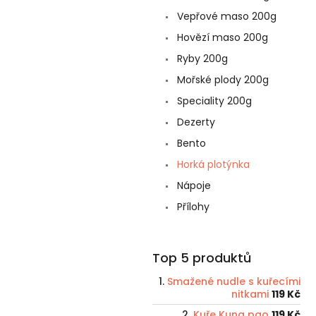
Vepřové maso 200g
Hovězí maso 200g
Ryby 200g
Mořské plody 200g
Speciality 200g
Dezerty
Bento
Horká plotýnka
Nápoje
Přílohy
Top 5 produktů
Smažené nudle s kuřecími
nitkami
119 Kč
Kuře Kung pao
119 Kč