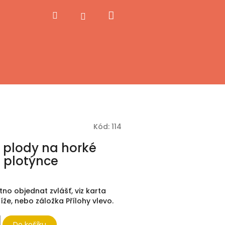
Nákupní
Hledat
Přihlášení
košík
Kód:
114
 plody na horké
é plotýnce
utno objednat zvlášť, viz karta
níže, nebo záložka Přílohy vlevo.
Do košíku