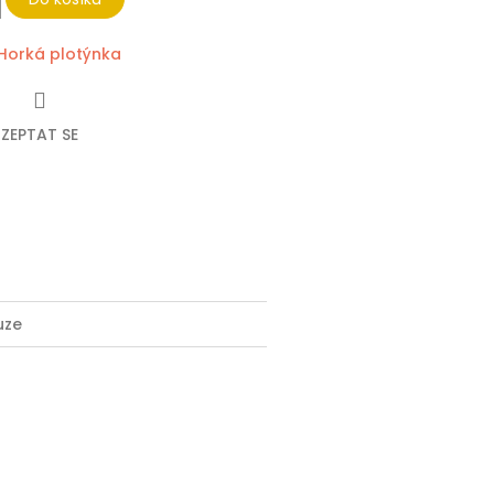
Horká plotýnka
ZEPTAT SE
ebook
uze