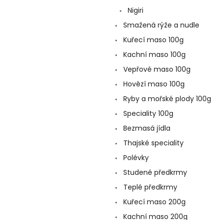
a
Nigiri
n
e
Smažená rýže a nudle
l
Kuřecí maso 100g
Kachní maso 100g
Vepřové maso 100g
Hovězí maso 100g
Ryby a mořské plody 100g
Speciality 100g
Bezmasá jídla
Thajské speciality
Polévky
Studené předkrmy
Teplé předkrmy
Kuřecí maso 200g
Kachní maso 200g