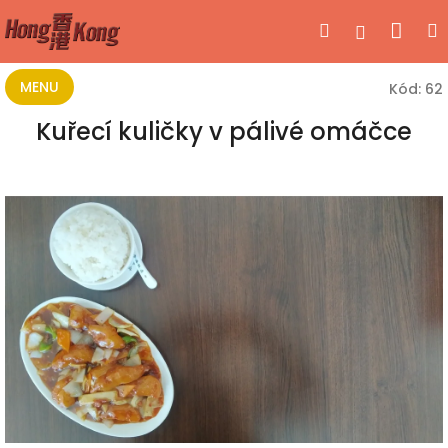
Přejít
Nák
Hledat
Přihlášen
na
obsah
koší
MENU
Kód:
62
Kuřecí kuličky v pálivé omáčce