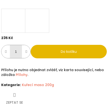
235 Kč
Měrná
cena:
Do košíku
Přílohu je nutno objednat zvlášť, viz karta související, nebo
záložka
Přílohy
.
Kategorie
:
Kuřecí maso 200g
ZEPTAT SE