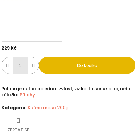
229 Kč
Měrná
cena:
Do košíku
Přílohu je nutno objednat zvlášť, viz karta související, nebo
záložka
Přílohy
.
Kategorie
:
Kuřecí maso 200g
ZEPTAT SE