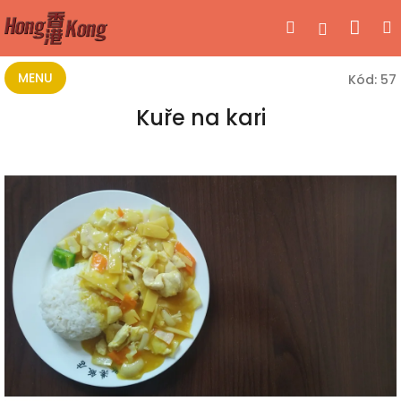
Přejít
Nák
Hledat
Přihlášen
na
obsah
koší
MENU
Kód:
57
Kuře na kari