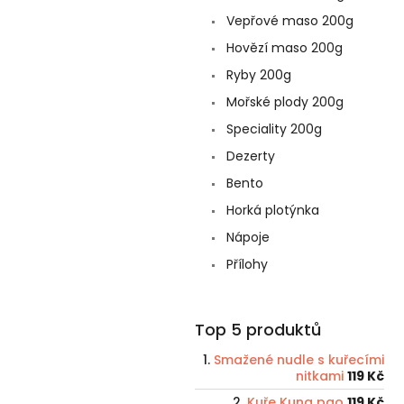
Vepřové maso 200g
Hovězí maso 200g
Ryby 200g
Mořské plody 200g
Speciality 200g
Dezerty
Bento
Horká plotýnka
Nápoje
Přílohy
Top 5 produktů
Smažené nudle s kuřecími
nitkami
119 Kč
Kuře Kung pao
119 Kč