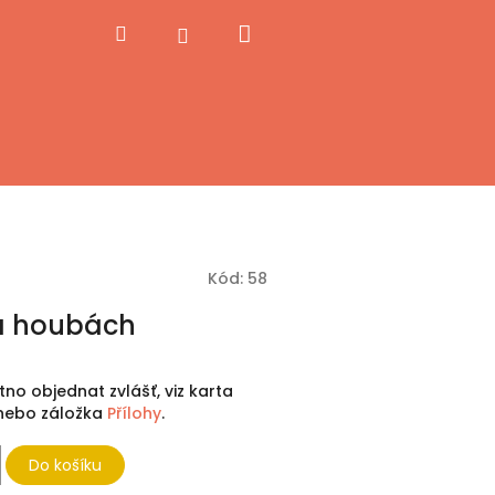
Nákupní
Hledat
Přihlášení
košík
Kód:
58
a houbách
utno objednat zvlášť, viz karta
, nebo záložka
Přílohy
.
Do košíku