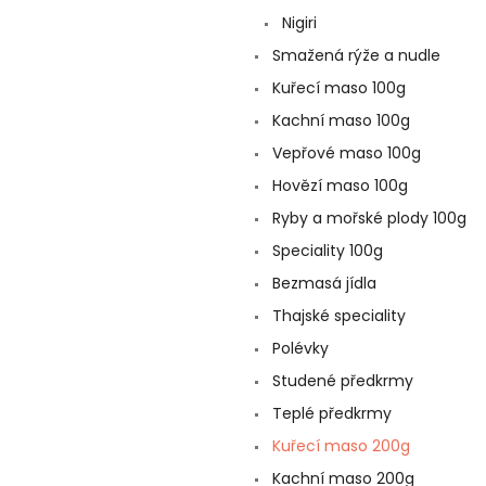
a
Nigiri
n
e
Smažená rýže a nudle
l
Kuřecí maso 100g
Kachní maso 100g
Vepřové maso 100g
Hovězí maso 100g
Ryby a mořské plody 100g
Speciality 100g
Bezmasá jídla
Thajské speciality
Polévky
Studené předkrmy
Teplé předkrmy
Kuřecí maso 200g
Kachní maso 200g