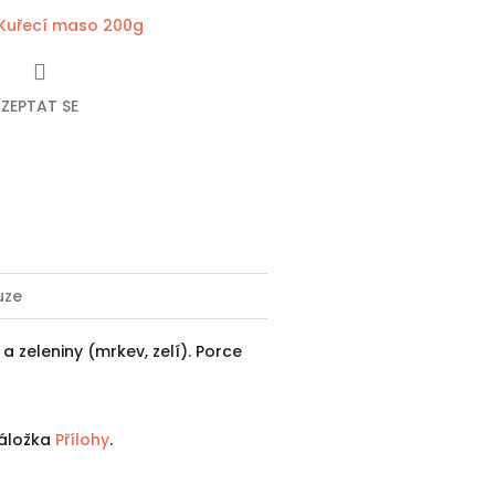
Kuřecí maso 200g
ZEPTAT SE
ebook
uze
zeleniny (mrkev, zelí). Porce
 záložka
Přílohy
.