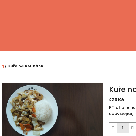
0g
/
Kuře na houbách
Kuře n
235 Kč
Měrná
Přílohu je n
cena:
související