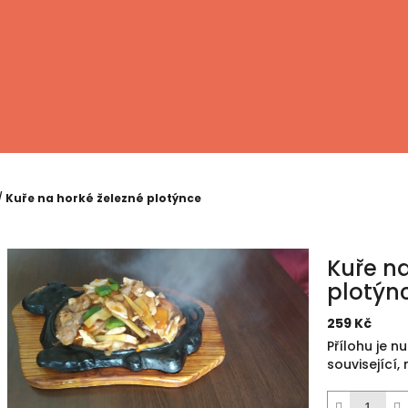
/
Kuře na horké železné plotýnce
Kuře na
plotýn
259 Kč
Měrná
Přílohu je n
cena:
související