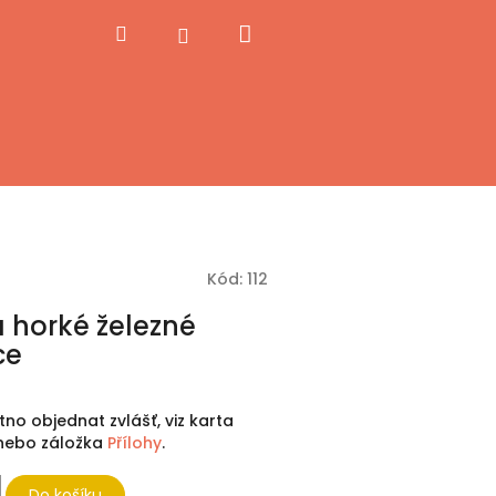
Nákupní
Hledat
Přihlášení
košík
Kód:
112
 horké železné
ce
utno objednat zvlášť, viz karta
, nebo záložka
Přílohy
.
Do košíku