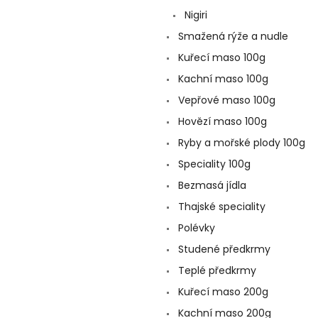
a
Nigiri
n
e
Smažená rýže a nudle
l
Kuřecí maso 100g
Kachní maso 100g
Vepřové maso 100g
Hovězí maso 100g
Ryby a mořské plody 100g
Speciality 100g
Bezmasá jídla
Thajské speciality
Polévky
Studené předkrmy
Teplé předkrmy
Kuřecí maso 200g
Kachní maso 200g