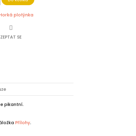
Horká plotýnka
ZEPTAT SE
ebook
uze
e pikantní.
 záložka
Přílohy
.