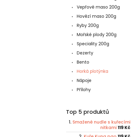
Vepřové maso 200g
Hovězí maso 200g
Ryby 200g
Mořské plody 200g
Speciality 200g
Dezerty
Bento
Horká plotýnka
Nápoje
Přílohy
Top 5 produktů
Smažené nudle s kuřecími
nitkami
119 Kč
Kuře Kung pao
119 Kč