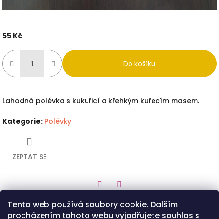
55 Kč
Měrná
cena:
Do košíku
Lahodná polévka s kukuřicí a křehkým kuřecím masem.
Kategorie
:
Polévky
ZEPTAT SE
Twitter
Facebook
Tento web používá soubory cookie. Dalším
Popis
Diskuze
procházením tohoto webu vyjadřujete souhlas s