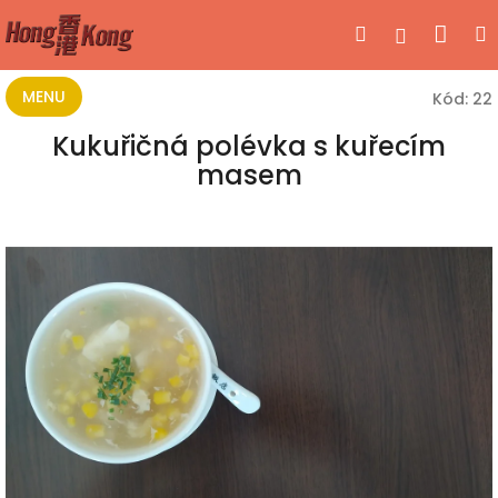
Přejít
Nák
Hledat
Přihlášen
na
obsah
koší
MENU
Kód:
22
Kukuřičná polévka s kuřecím
masem