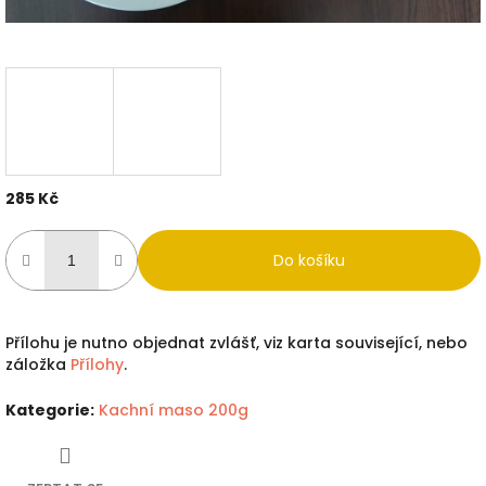
285 Kč
Měrná
cena:
Do košíku
Přílohu je nutno objednat zvlášť, viz karta související, nebo
záložka
Přílohy
.
Kategorie
:
Kachní maso 200g