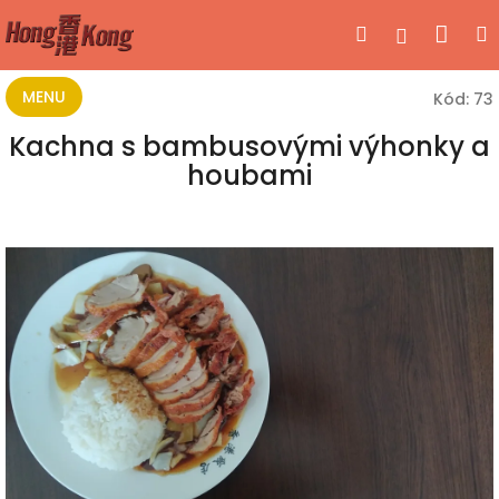
Přejít
Nák
Hledat
Přihlášen
na
obsah
koší
MENU
Kód:
73
Kachna s bambusovými výhonky a
houbami