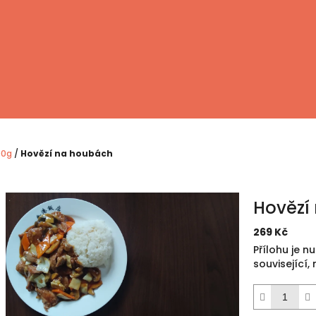
00g
/
Hovězí na houbách
Hovězí
269 Kč
Měrná
Přílohu je n
cena:
související