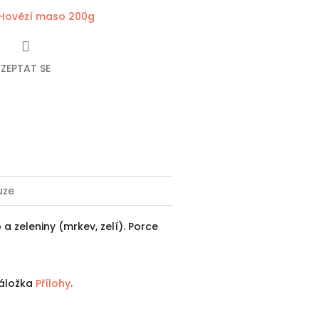
Hovězí maso 200g
ZEPTAT SE
ebook
uze
zeleniny (mrkev, zelí). Porce
 záložka
Přílohy
.