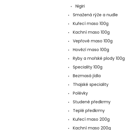
a
Nigiri
n
e
Smažená rýže a nudle
l
Kuřecí maso 100g
Kachní maso 100g
Vepřové maso 100g
Hovězí maso 100g
Ryby a mořské plody 100g
Speciality 100g
Bezmasá jídla
Thajské speciality
Polévky
Studené předkrmy
Teplé předkrmy
Kuřecí maso 200g
Kachní maso 200g