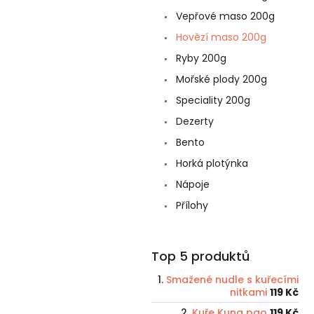
Vepřové maso 200g
Hovězí maso 200g
Ryby 200g
Mořské plody 200g
Speciality 200g
Dezerty
Bento
Horká plotýnka
Nápoje
Přílohy
Top 5 produktů
Smažené nudle s kuřecími
nitkami
119 Kč
Kuře Kung pao
119 Kč