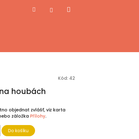
Nákupní
Hledat
Přihlášení
košík
Kód:
42
 na houbách
utno objednat zvlášť, viz karta
, nebo záložka
Přílohy
.
Do košíku