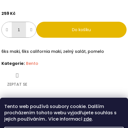
259 Kč
Měrná
cena:
Do košíku
6ks maki, 6ks california maki, zelný salát, pomelo
Kategorie
:
Bento
ZEPTAT SE
Tento web používá soubory cookie. Dalším
Twitter
Facebook
procházením tohoto webu vyjadřujete souhlas s
Popis
Diskuze
jejich používáním.. Více informací
zde
.