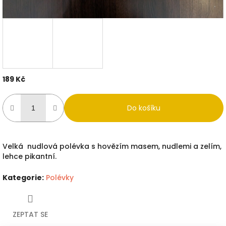
189 Kč
Měrná
cena:
Do košíku
Velká nudlová polévka s hovězím masem, nudlemi a zelím,
lehce pikantní.
Kategorie
:
Polévky
ZEPTAT SE