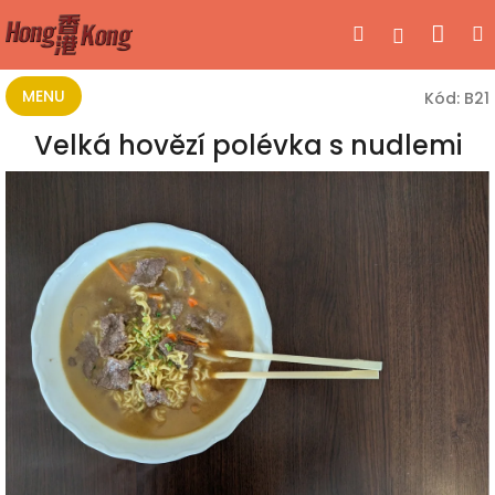
Přejít
Nák
Hledat
Přihlášen
na
obsah
koší
MENU
Kód:
B21
Velká hovězí polévka s nudlemi