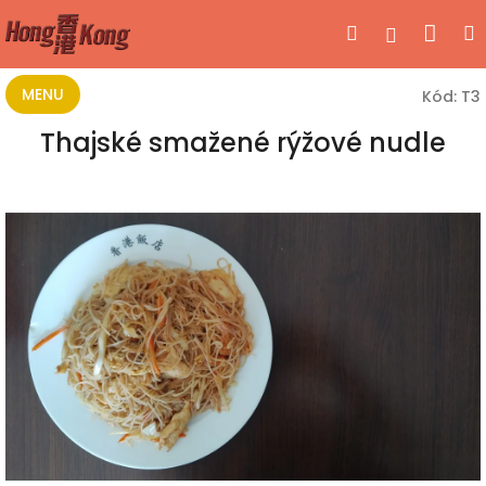
Přejít
Nák
Hledat
Přihlášen
na
obsah
koší
MENU
Kód:
T3
Thajské smažené rýžové nudle