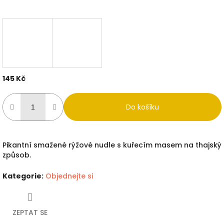
145 Kč
Měrná
cena:
Do košíku
Pikantní smažené rýžové nudle s kuřecím masem na thajský
způsob.
Kategorie
:
Objednejte si
ZEPTAT SE