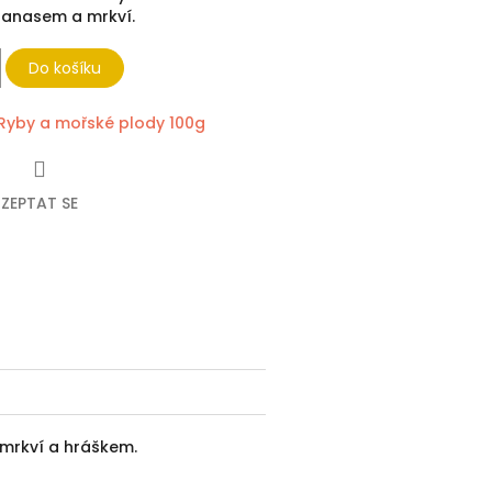
nanasem a mrkví.
Do košíku
Ryby a mořské plody 100g
ZEPTAT SE
ebook
mrkví a hráškem.