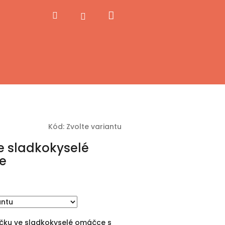
Nákupní
Hledat
Přihlášení
košík
Kód:
Zvolte variantu
e sladkokyselé
e
íčku ve sladkokyselé omáčce s