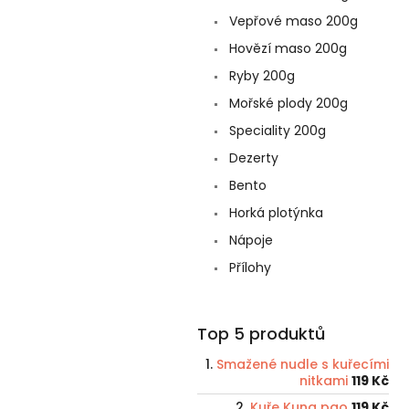
Vepřové maso 200g
Hovězí maso 200g
Ryby 200g
Mořské plody 200g
Speciality 200g
Dezerty
Bento
Horká plotýnka
Nápoje
Přílohy
Top 5 produktů
Smažené nudle s kuřecími
nitkami
119 Kč
Kuře Kung pao
119 Kč