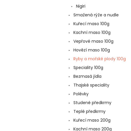
a
Nigiri
n
e
Smažená rýže a nudle
l
Kuřecí maso 100g
Kachní maso 100g
Vepřové maso 100g
Hovězí maso 100g
Ryby a mořské plody 100g
Speciality 100g
Bezmasá jídla
Thajské speciality
Polévky
Studené předkrmy
Teplé předkrmy
Kuřecí maso 200g
Kachní maso 200g