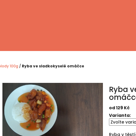
plody 100g
/
Ryba ve sladkokyselé omáčce
Ryba v
omáčc
od
129 Kč
Měrná
Varianta:
cena:
Ryba v těst