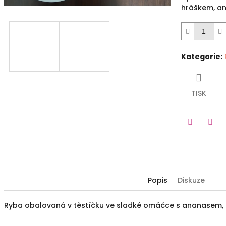
hráškem, a
Kategorie
:
TISK
Twitter
Fac
Popis
Diskuze
Ryba obalovaná v těstíčku ve sladké omáčce s ananasem, 