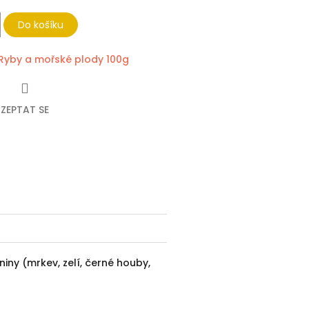
Do košíku
Ryby a mořské plody 100g
ZEPTAT SE
ebook
ny (mrkev, zelí, černé houby,