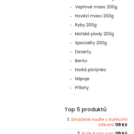
Vepřové maso 200g
Hovězí maso 200g
Ryby 200g
Mořské plody 200g
Speciality 200g
Dezerty
Bento
Horká plotýnka
Nápoje
Přílohy
Top 5 produktů
Smažené nudle s kuřecími
nitkami
119 Kč
Kuře Kung pao
119 Kč