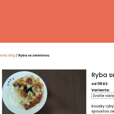
plody 100g
/
Ryba se zeleninou
Ryba s
od
119 Kč
Měrná
Varianta:
cena:
Kousky ryby
spoustou ze