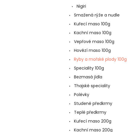
a
Nigiri
n
e
Smažená rýže a nudle
l
Kuřecí maso 100g
Kachní maso 100g
Vepřové maso 100g
Hovězí maso 100g
Ryby a mořské plody 100g
Speciality 100g
Bezmasá jídla
Thajské speciality
Polévky
Studené předkrmy
Teplé předkrmy
Kuřecí maso 200g
Kachní maso 200g