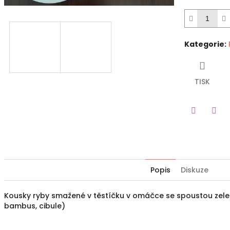
Kategorie
:
TISK
Twitter
Fac
Popis
Diskuze
Kousky ryby smažené v těstíčku v omáčce se spoustou zeleni
bambus, cibule)