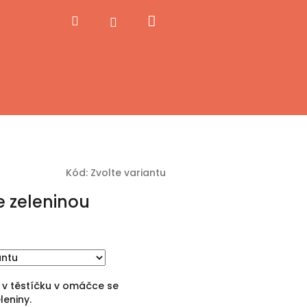
Nákupní
Hledat
Přihlášení
košík
Kód:
Zvolte variantu
e zeleninou
 v těstíčku v omáčce se
leniny.