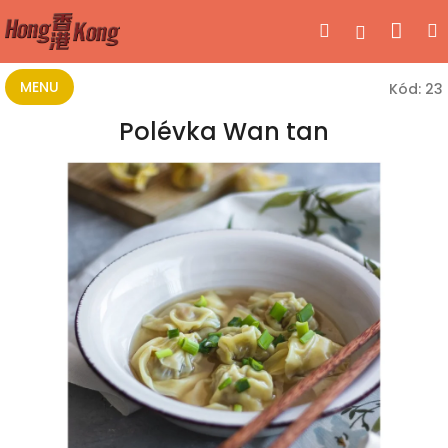
Přejít
Nák
Hledat
Přihlášen
na
obsah
koší
MENU
Kód:
23
Polévka Wan tan