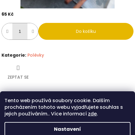
65 Kč
Měrná
cena:
Do košíku
Kategorie
:
Polévky
ZEPTAT SE
Tento web používá soubory cookie. Dalším
Twitter
Facebook
procházením tohoto webu vyjadřujete souhlas s
Popis
Diskuze
jejich používáním.. Více informací
zde
.
Popis produktu není dostupný
Nastavení