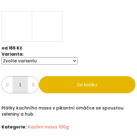
od
165 Kč
Měrná
Varianta:
cena:
Do košíku
Plátky kachního masa v pikantní omáčce se spoustou
zeleniny a hub.
Kategorie
:
Kachní maso 100g