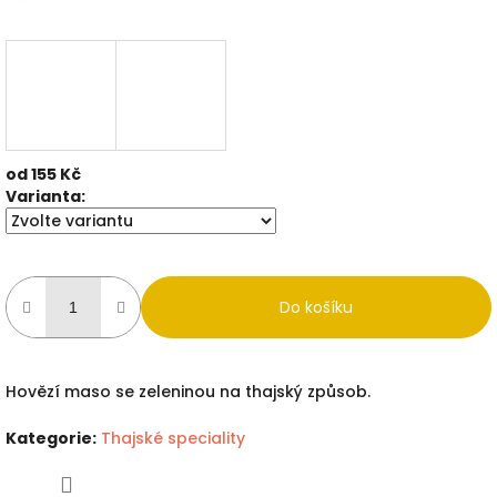
od
155 Kč
Měrná
Varianta:
cena:
Do košíku
Hovězí maso se zeleninou na thajský způsob.
Kategorie
:
Thajské speciality