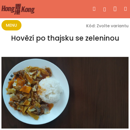
Přejít
Nák
Hledat
Přihlášen
na
obsah
koší
MENU
Kód:
Zvolte variantu
Hovězí po thajsku se zeleninou