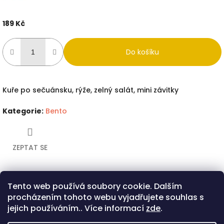
189 Kč
Měrná
cena:
Do košíku
Kuře po sečuánsku, rýže, zelný salát, mini závitky
Kategorie
:
Bento
ZEPTAT SE
Tento web používá soubory cookie. Dalším
Twitter
Facebook
procházením tohoto webu vyjadřujete souhlas s
Popis
Diskuze
jejich používáním.. Více informací
zde
.