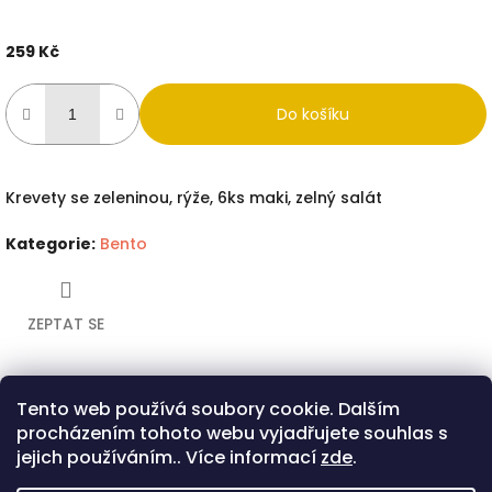
259 Kč
Měrná
cena:
Do košíku
Krevety se zeleninou, rýže, 6ks maki, zelný salát
Kategorie
:
Bento
ZEPTAT SE
Tento web používá soubory cookie. Dalším
Twitter
Facebook
procházením tohoto webu vyjadřujete souhlas s
Popis
Diskuze
jejich používáním.. Více informací
zde
.